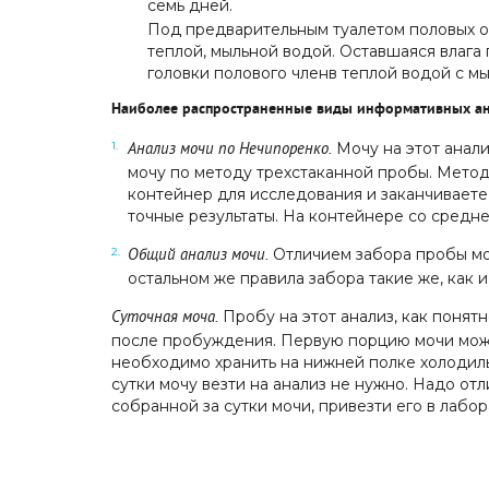
семь дней.
Под предварительным туалетом половых о
теплой, мыльной водой. Оставшаяся влага
головки полового членв теплой водой с мы
Наиболее распространенные виды информативных ан
Мочу на этот анали
Анализ мочи по Нечипоренко.
мочу по методу трехстаканной пробы. Метод 
контейнер для исследования и заканчиваете 
точные результаты. На контейнере со средн
Отличием забора пробы моч
Общий анализ мочи.
остальном же правила забора такие же, как 
Пробу на этот анализ, как понятн
Суточная моча.
после пробуждения. Первую порцию мочи можн
необходимо хранить на нижней полке холодильн
сутки мочу везти на анализ не нужно. Надо от
собранной за сутки мочи, привезти его в лабо