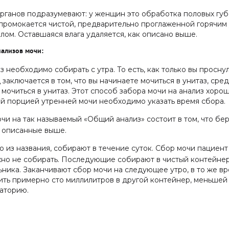
рганов подразумевают: у женщин это обработка половых гу
 промокается чистой, предварительно проглаженной горячим
лом. Оставшаяся влага удаляется, как описано выше.
ализов мочи:
з необходимо собирать с утра. То есть, как только вы просну
заключается в том, что вы начинаете мочиться в унитаз, ср
мочиться в унитаз. Этот способ забора мочи на анализ хоро
ей порцией утренней мочи необходимо указать время сбора.
и на так называемый «Общий анализ» состоит в том, что бе
и описанные выше.
о из названия, собирают в течение суток. Сбор мочи пациент 
о не собирать. Последующие собирают в чистый контейнер
ика. Заканчивают сбор мочи на следующее утро, в то же вре
лить примерно сто миллилитров в другой контейнер, меньшей
раторию.