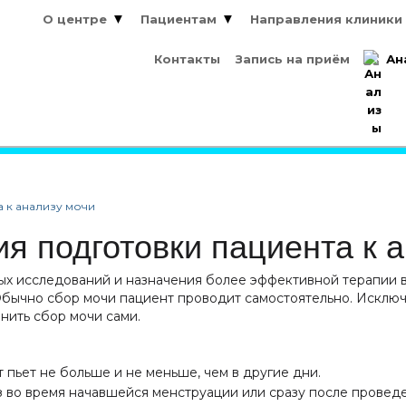
О центре
Пациентам
Направления клиники
О центре
Пациентам
Направления клиники
Контакты
Запись на приём
Ан
Контакты
Запись на приём
Ан
 к анализу мочи
я подготовки пациента к 
ных исследований и назначения более эффективной терапии 
Обычно сбор мочи пациент проводит самостоятельно. Исключ
нить сбор мочи сами.
 пьет не больше и не меньше, чем в другие дни.
з во время начавшейся менструации или сразу после провед