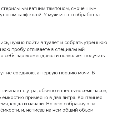
б стерильным ватным тампоном, смоченным
 утюгом салфеткой. У мужчин это обработка
лись, нужно пойти в туалет и собрать утреннюю
еднюю пробу отливаете в специальный
шо себя зарекомендовал и позволяет получить
рут не среднюю, а первую порцию мочи. В
начинает с утра, обычно в шесть-восемь часов,
 ёмкостью примерно в два литра. Контейнер
мя, когда и начали. Но всю собранную за
 ёмкости, и, написав на нем общий объем