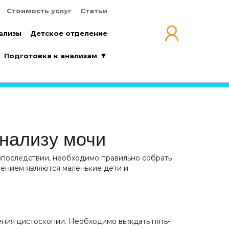
Стоимость услуг
Статьи
Стоимость услуг
Статьи
ализы
Детское отделение
ализы
Детское отделение
Подготовка к анализам
Подготовка к анализам
анализу мочи
впоследствии, необходимо правильно собрать
ением являются маленькие дети и
ения цистоскопии. Необходимо выждать пять-