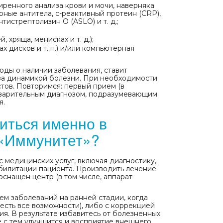
ренного анализа крови и мочи, наверняка
ные антитела, с-реактивный протеин (CRP),
тистрептолизин О (ASLO) и т. д.;
 хряща, менисках и т. д.);
х дисков и т. п.) и/или компьютерная
оды о наличии заболевания, ставит
т за динамикой болезни. При необходимости
тов. Повторимся: первый прием (в
дварительным диагнозом, подразумевающим
я.
иться именно в
 «Иммунитет»?
 медицинских услуг, включая диагностику,
абилитации пациента. Производить лечение
снащен центр (в том числе, аппарат
ем заболеваний на ранней стадии, когда
 есть все возможности), либо с коррекцией
я. В результате избавитесь от болезненных
е с тем улучшится и восприятие внешнего