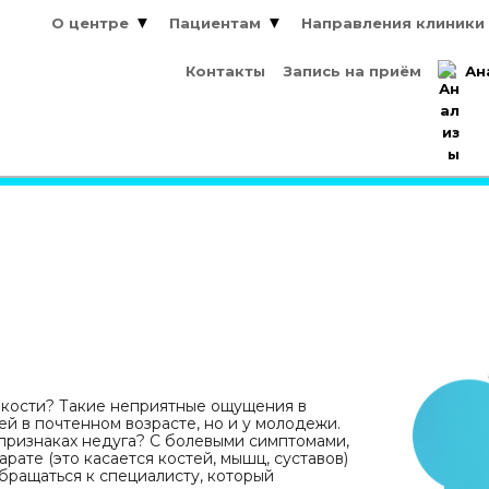
О центре
Пациентам
Направления клиники
О центре
Пациентам
Направления клиники
Контакты
Запись на приём
Ан
Контакты
Запись на приём
Ан
 кости? Такие неприятные ощущения в
й в почтенном возрасте, но и у молодежи.
 признаках недуга? С болевыми симптомами,
рате (это касается костей, мышц, суставов)
бращаться к специалисту, который