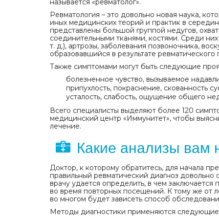
называется «ревматолог».
Ревматология – это довольно новая наука, кот
иных медицинских теорий и практик в середин
представлены большой группой недугов, охва
соединительными тканями, костями. Среди них
т. д.), артрозы, заболевания позвоночника, вос
образовавшийся в результате ревматического 
Также симптомами могут быть следующие проя
болезненное чувство, вызываемое надавл
припухлость, покраснение, скованность су
усталость, слабость, ощущение общего нед
Всего специалисты выделяют более 120 симпто
медицинский центр «Иммунитет», чтобы выяснить
лечение.
Какие анализы вам 
Доктор, к которому обратитесь, для начала пр
правильный ревматический диагноз довольно 
врачу удается определить, в чем заключается
во время повторных посещений. К тому же от 
во многом будет зависеть способ обследовани
Методы диагностики применяются следующие