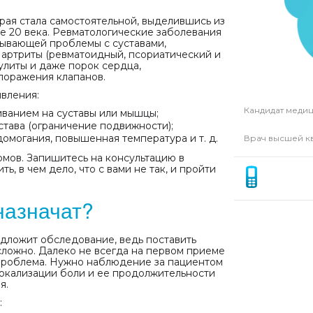
орая стала самостоятельной, выделившись из
е 20 века. Ревматологические заболевания
тывающей проблемы с суставами,
 артриты (ревматоидный, псориатический и
кулиты и даже порок сердца,
поражения клапанов.
вления:
Кандидат медиц
иванием на суставы или мышцы;
става (ограничение подвижности);
омогания, повышенная температура и т. д.
Врач высшей к
мов. Запишитесь на консультацию в
, в чем дело, что с вами не так, и пройти
назначат?
едложит обследование, ведь поставить
сложно. Далеко не всегда на первом приеме
 проблема. Нужно наблюдение за пациентом
локализации боли и ее продолжительности
я.
: