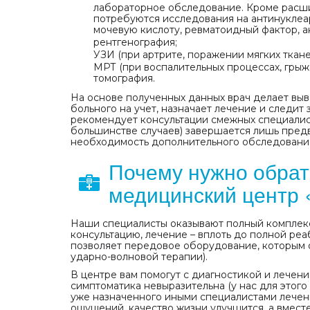
лабораторное обследование. Кроме расши
потребуются исследования на антинуклеар
мочевую кислоту, ревматоидный фактор, ан
рентгенография;
УЗИ (при артрите, поражении мягких тканей,
МРТ (при воспалительных процессах, грыжа
томография.
На основе полученных данных врач делает выв
больного на учет, назначает лечение и следи
рекомендует консультации смежных специалис
большинстве случаев) завершается лишь пре
необходимость дополнительного обследовани
Почему нужно обрат
медицинский центр
Наши специалисты оказывают полный комплекс
консультацию, лечение – вплоть до полной ре
позволяет передовое оборудование, которым о
ударно-волновой терапии).
В центре вам помогут с диагностикой и лечени
симптоматика невыразительна (у нас для этого
уже назначенного иными специалистами лечени
ощущений, качество жизни улучшится, а вмест